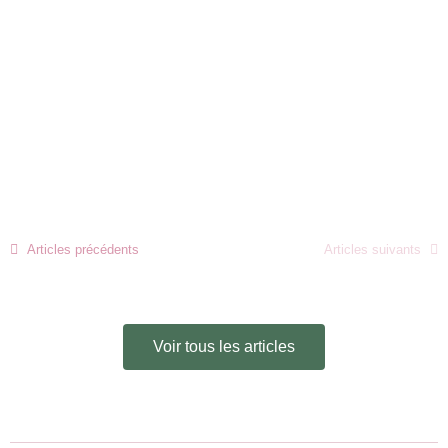
CBD et Mélatonine : Comment cette
combinaison peut améliorer la qualité du
sommeil
26 février 2025
/
Découvrez comment la production de CBD peut avoir un impact
écologique et quelles pratiques peuvent rendre cette culture plus durable,
de l’agriculture biologique...
En savoir plus !
Articles précédents
Articles suivants
Voir tous les articles