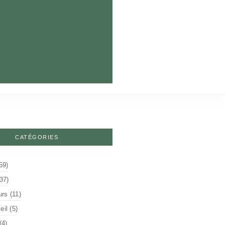
CATÉGORIES
59)
37)
urs
(11)
il
(5)
(4)