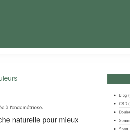
uleurs
Blog
(
CBD
(
Doule
che naturelle pour mieux
Somme
Sport