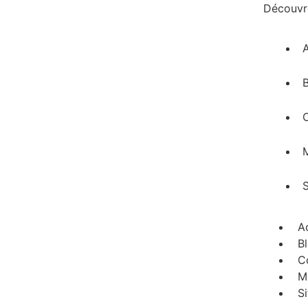
Découvre
A
M
A
B
C
M
S