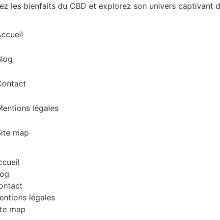
z les bienfaits du CBD et explorez son univers captivant d
ccueil
Blog
Contact
entions légales
Site map
ccueil
log
ontact
entions légales
ite map