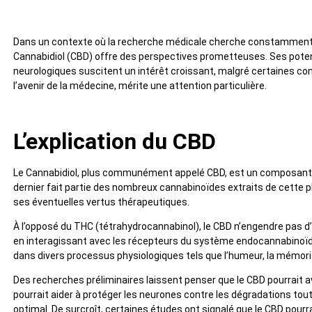
Dans un contexte où la recherche médicale cherche constamment d
Cannabidiol (CBD) offre des perspectives prometteuses. Ses potent
neurologiques suscitent un intérêt croissant, malgré certaines cont
l’avenir de la médecine, mérite une attention particulière.
L’explication du CBD
Le Cannabidiol, plus communément appelé CBD, est un composant n
dernier fait partie des nombreux cannabinoïdes extraits de cette 
ses éventuelles vertus thérapeutiques.
À l’opposé du THC (tétrahydrocannabinol), le CBD n’engendre pas d’
en interagissant avec les récepteurs du système endocannabinoï
dans divers processus physiologiques tels que l’humeur, la mémori
Des recherches préliminaires laissent penser que le CBD pourrait av
pourrait aider à protéger les neurones contre les dégradations tou
optimal. De surcroît, certaines études ont signalé que le CBD pourra