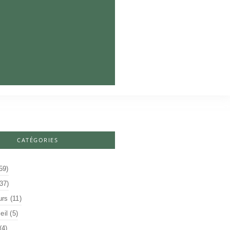
CATÉGORIES
59)
37)
urs
(11)
il
(5)
(4)