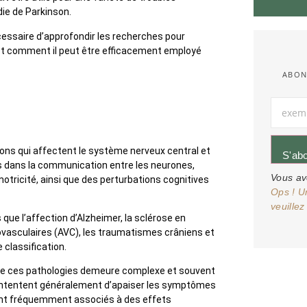
die de Parkinson.
cessaire d’approfondir les recherches pour
t comment il peut être efficacement employé
ABON
ns qui affectent le système nerveux central et
S'ab
es dans la communication entre les neurones,
Vous av
motricité, ainsi que des perturbations cognitives
Ops ! U
veuillez
ue l’affection d’Alzheimer, la sclérose en
vasculaires (AVC), les traumatismes crâniens et
 classification.
e de ces pathologies demeure complexe et souvent
ontentent généralement d’apaiser les symptômes
s sont fréquemment associés à des effets