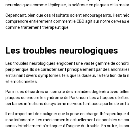
neurologiques comme l’épilepsie, la sclérose en plaques et la mala
Cependant, bien que ces résultats soient encourageants, il est né
comprendre entièrement comment le CBD agit sur notre cerveau e
comme traitement thérapeutique.
Les troubles neurologiques
Les troubles neurologiques englobent une vaste gamme de conditio
périphérique. Ils se caractérisent principalement par des anomali
entraînant divers symptômes tels que la douleur, l’altération de la 
et émotionnelles.
Parmi ces désordres on compte des maladies dégénératives telles q
plaques ou encore le syndrome de Parkinson. Les attaques cérébro
certaines infections du système nerveux font aussi partie de cette
Il est important de souligner que la prise en charge thérapeutiqu
insatisfaisante. Les médicaments actuellement disponibles se c
sans véritablement s’attaquer à l’origine du trouble. En outre, il