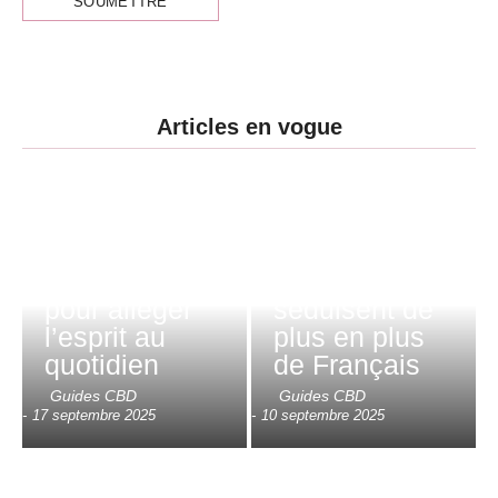
Articles en vogue
Détente et
gourmandise :
CBD et
pourquoi les
charge
gummies et
mentale : un
bonbons au
allié naturel
CBD
pour alléger
séduisent de
l’esprit au
plus en plus
quotidien
de Français
Guides CBD
Guides CBD
-
17 septembre 2025
-
10 septembre 2025