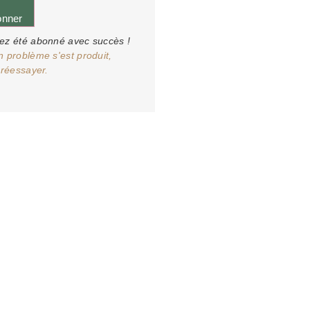
onner
ez été abonné avec succès !
n problème s'est produit,
 réessayer.