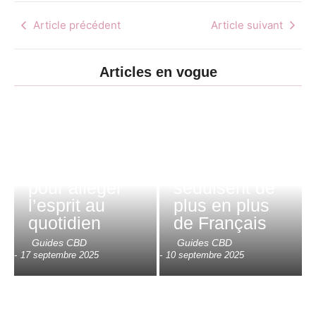
Article précédent
Article suivant
Articles en vogue
Détente et
gourmandise :
CBD et
pourquoi les
charge
gummies et
mentale : un
bonbons au
allié naturel
CBD
pour alléger
séduisent de
l’esprit au
plus en plus
quotidien
de Français
Guides CBD
Guides CBD
-
17 septembre 2025
-
10 septembre 2025