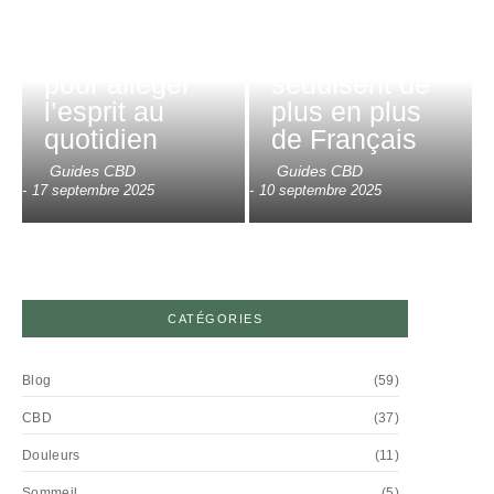
charge
gummies et
mentale : un
bonbons au
allié naturel
CBD
pour alléger
séduisent de
l’esprit au
plus en plus
quotidien
de Français
Guides CBD
Guides CBD
-
17 septembre 2025
-
10 septembre 2025
CATÉGORIES
Blog
(59)
CBD
(37)
Douleurs
(11)
Sommeil
(5)